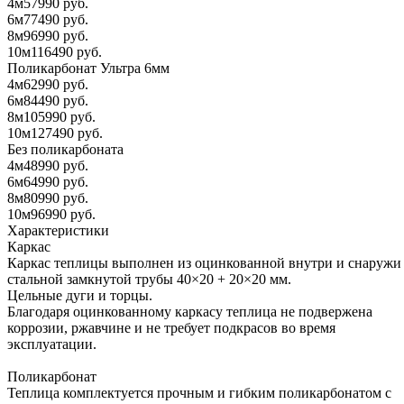
4м
57990 руб.
6м
77490 руб.
8м
96990 руб.
10м
116490 руб.
Поликарбонат Ультра 6мм
4м
62990 руб.
6м
84490 руб.
8м
105990 руб.
10м
127490 руб.
Без поликарбоната
4м
48990 руб.
6м
64990 руб.
8м
80990 руб.
10м
96990 руб.
Характеристики
Каркас
Каркас теплицы выполнен из оцинкованной внутри и снаружи
стальной замкнутой трубы 40×20 + 20×20 мм.
Цельные дуги и торцы.
Благодаря оцинкованному каркасу теплица не подвержена
коррозии, ржавчине и не требует подкрасов во время
эксплуатации.
Поликарбонат
Теплица комплектуется прочным и гибким поликарбонатом с